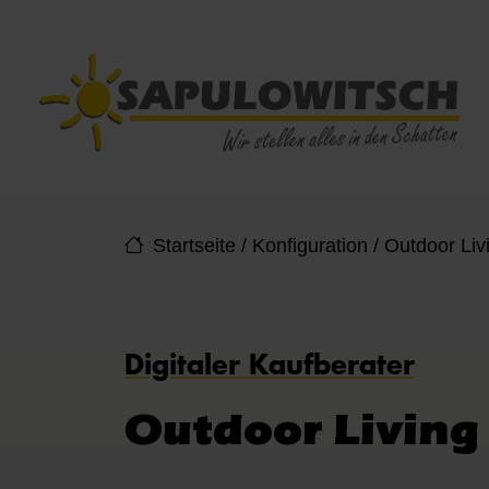
Direkt zur Top-Navigation
Direkt zur Hauptnavigation
Zum Inhalt springen
Direkt zum Footer
Hauptnavigation
Startseite
/
Konfiguration
/
Outdoor Liv
Digitaler Kaufberater
Outdoor Living