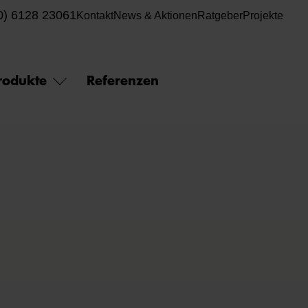
0) 6128 23061
Kontakt
News & Aktionen
Ratgeber
Projekte
rodukte
Referenzen