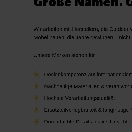
Große Namen. G
w
a
h
l
Wir arbeiten mit Herstellern, die Outdoor 
Möbel bauen, die Jahre gewinnen – nicht v
Unsere Marken stehen für
Designkompetenz auf internationale
Nachhaltige Materialien & verantwort
Höchste Verarbeitungsqualität
Ersatzteilverfügbarkeit & langfristige
Durchdachte Details bis ins Unsichtb