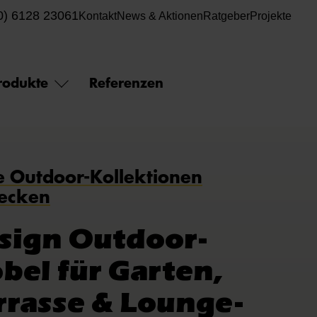
0) 6128 23061
Kontakt
News & Aktionen
Ratgeber
Projekte
rodukte
Referenzen
 Outdoor-Kollektionen
ecken
sign Outdoor-
bel für Garten,
rrasse & Lounge-