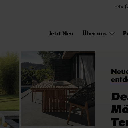
+49 (
Jetzt Neu
Über uns
P
Neue
entd
De
Mö
Te