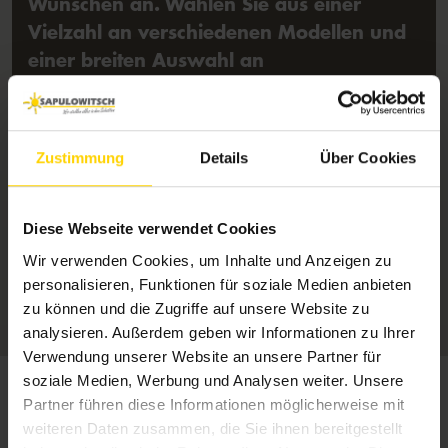
Wünschen an. Wählen Sie aus einer
Vielzahl an verschiedenen Modellen und
einer breiten Auswahl an
Zusatzausstattungen wie Heizstrahlern,
Beleuchtung und Seitenelementen.
Zustimmung
Details
Über Cookies
Sie erhalten schnell Ihr Angebot – starten
Sie jetzt!
Diese Webseite verwendet Cookies
Wir verwenden Cookies, um Inhalte und Anzeigen zu
Jetzt Terrassendach konfigurieren
personalisieren, Funktionen für soziale Medien anbieten
zu können und die Zugriffe auf unsere Website zu
analysieren. Außerdem geben wir Informationen zu Ihrer
Verwendung unserer Website an unsere Partner für
soziale Medien, Werbung und Analysen weiter. Unsere
Partner führen diese Informationen möglicherweise mit
weiteren Daten zusammen, die Sie ihnen bereitgestellt