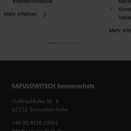
Kleintierschleuse
Nach
Sond
Mehr erfahren
Varia
Mehr erf
SAPULOWITSCH Sonnenschutz
Gottfried-Keller-Str. 8
65232 Taunusstein-Hahn
+49 (0) 6128 23061