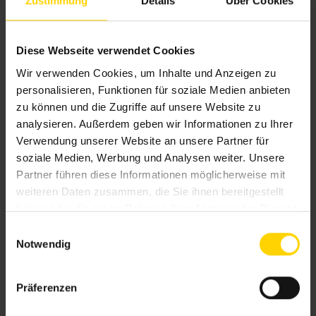
Zustimmung
Details
Über Cookies
Diese Webseite verwendet Cookies
Wir verwenden Cookies, um Inhalte und Anzeigen zu
personalisieren, Funktionen für soziale Medien anbieten
zu können und die Zugriffe auf unsere Website zu
analysieren. Außerdem geben wir Informationen zu Ihrer
Insektenschutz hält lästige Tiere fern
Verwendung unserer Website an unsere Partner für
und sorgt gleichzeitig für frische Luft und
soziale Medien, Werbung und Analysen weiter. Unsere
ein angenehmes Raumklima.
Partner führen diese Informationen möglicherweise mit
weiteren Daten zusammen, die Sie ihnen bereitgestellt
haben oder die sie im Rahmen Ihrer Nutzung der Dienste
gesammelt haben.
E
Notwendig
i
n
w
Präferenzen
i
l