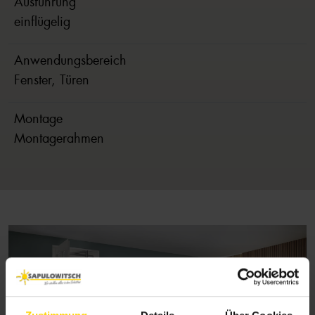
Ausführung
einflügelig
Anwendungsbereich
Fenster, Türen
Montage
Montagerahmen