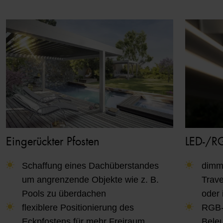
Eingerückter Pfosten
LED-/RG
Schaffung eines Dachüberstandes
dimm
um angrenzende Objekte wie z. B.
Trave
Pools zu überdachen
oder 
flexiblere Positionierung des
RGB-B
Eckpfostens für mehr Freiraum
Bele