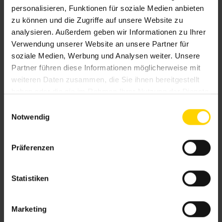
personalisieren, Funktionen für soziale Medien anbieten
zu können und die Zugriffe auf unsere Website zu
analysieren. Außerdem geben wir Informationen zu Ihrer
Verwendung unserer Website an unsere Partner für
soziale Medien, Werbung und Analysen weiter. Unsere
Partner führen diese Informationen möglicherweise mit
weiteren Daten zusammen, die Sie ihnen bereitgestellt
haben oder die sie im Rahmen Ihrer Nutzung der Dienste
gesammelt haben.
E
Notwendig
i
n
w
Präferenzen
i
l
l
Statistiken
i
g
Marketing
u