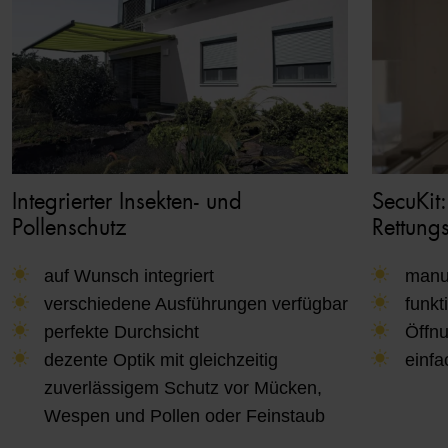
Integrierter Insekten- und
SecuKit:
Pollenschutz
Rettung
auf Wunsch integriert
manu
verschiedene Ausführungen verfügbar
funkt
perfekte Durchsicht
Öffn
dezente Optik mit gleichzeitig
einfa
zuverlässigem Schutz vor Mücken,
Wespen und Pollen oder Feinstaub