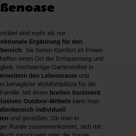
ßenoase
möbel sind mehr als nur
unktionale Ergänzung für den
bereich
. Sie bieten Komfort im Freien
haffen einen Ort der Entspannung und
igkeit. Hochwertige Gartenmöbel in
erweitern den Lebensraum
und
en behagliche Wohlfühlplätze für die
Familie. Mit ihrem
breiten Sortiment
klusiven Outdoor-Möbeln
kann man
ßenbereich individuell
ten
und genießen. Ob man in
iger Runde zusammenkommt, sich mit
Buch zurückzieht oder die Sonne