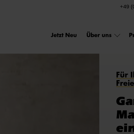
+49 (
Jetzt Neu
Über uns
P
Für 
Frei
Ga
Ma
ei