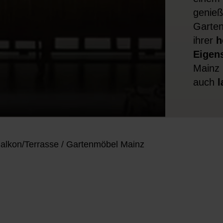
genieß
Garten
ihrer
h
Eigen
Mainz 
auch
l
alkon/Terrasse
/
Gartenmöbel Mainz