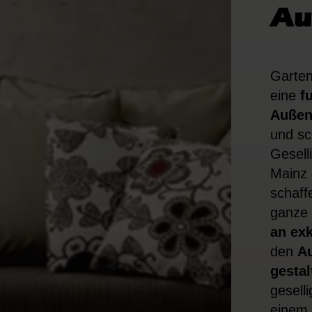
Au
Garten
eine
f
Außen
und sc
Gesell
Mainz
schaff
ganze 
an ex
den
Au
gestal
gesell
einem 