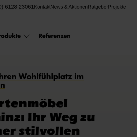
0) 6128 23061
Kontakt
News & Aktionen
Ratgeber
Projekte
rodukte
Referenzen
Ihren Wohlfühlplatz im
en
rtenmöbel
inz: Ihr Weg zu
ner stilvollen