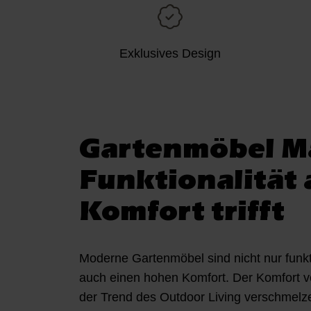
w
a
h
Exklusives Design
l
Gartenmöbel M
Funktionalität 
Komfort trifft
Moderne Gartenmöbel sind nicht nur funkt
auch einen hohen Komfort. Der Komfort 
der Trend des Outdoor Living verschmelz