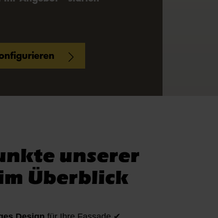
konfigurieren
unkte unserer
im Überblick
iges Design
für Ihre Fassade ✔