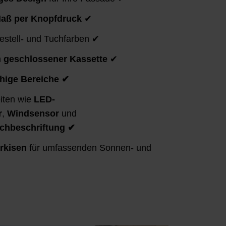
aß per Knopfdruck
✔
stell- und Tuchfarben ✔
n
geschlossener Kassette
✔
chige Bereiche ✔
iten wie
LED-
r
,
Windsensor
und
chbeschriftung ✔
rkisen
für umfassenden Sonnen- und