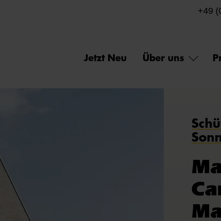
+49 (
Jetzt Neu
Über uns
P
Schü
Son
Ma
Ca
Ma