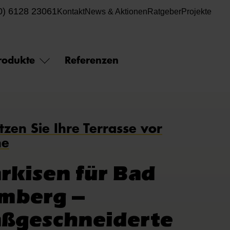
0) 6128 23061
Kontakt
News & Aktionen
Ratgeber
Projekte
rodukte
Referenzen
tzen Sie Ihre Terrasse vor
ne
rkisen für Bad
mberg –­
ßgeschneiderte