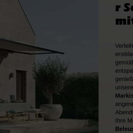
r 
mi
Verlei
erstkl
gemütl
entspa
genieß
unser
Marki
angene
Abends
Ihre M
Beleu