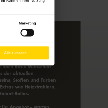
ie im Rahmen Ihrer Nutzung
Marketing
figurator:
 Ihre perfekte
Alle zulassen
arkise mit dem
z nach Ihren Wünschen
s der aktuellen
ssins, Stoffen und Farben
Extras wie Heizstrahlern,
olant-Rollos.
t Ihr Angebot – starten