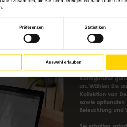
 Daten zusammen, die Sie ihnen bereitgestellt haben oder die s
n.
Präferenzen
Statistiken
Markisen-Kon
Gestalten Sie
Markise!
Auswahl erlauben
Passen Sie Ihre M
Konfigurator gan
an. Wählen Sie au
Kollektion von De
sowie optionalen 
Beleuchtung und V
Sie erhalten sofor