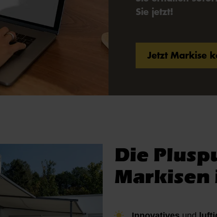
Sie jetzt!
Jetzt Markise 
Die Plusp
Markisen 
Innovatives
und
luft