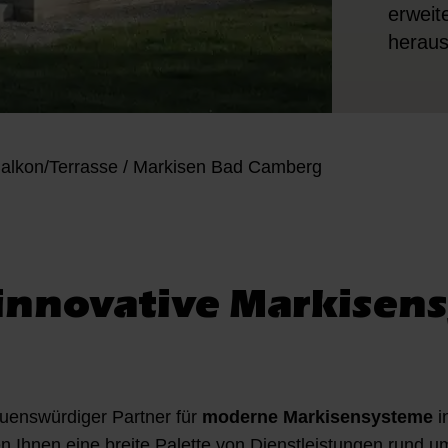
erweit
heraus
alkon/Terrasse
/
Markisen Bad Camberg
 innovative Markisen
enswürdiger Partner für
moderne Markisensysteme
i
ten Ihnen eine breite Palette von Dienstleistungen rund