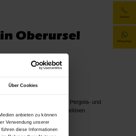
Telefon
 in Oberursel
WhatsApp
Über Cookies
er
Seitenmarkisen für Pergola- und
rkise
Terrassenmarkisen
 Medien anbieten zu können
hrer Verwendung unserer
 führen diese Informationen