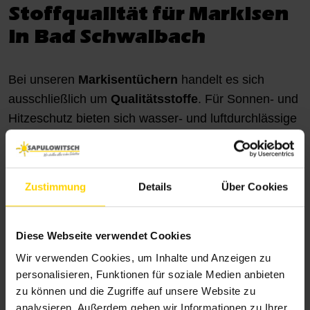
Stoffqualität für Markisen
in Bad Schwalbach
Bei unseren
Markisentüchern
handelt es sich
ausschließlich um
Qualitätsstoffe
. Für Sonnen- und
Hitzeschutz bieten sich wasser- und luftdurchlässige
Tücher an. Kombinierten Sonnen- und Regenschutz
erreichen Sie mit einem stark wasserabweisenden
oder wasserdichten Markisenstoff.
Zustimmung
Details
Über Cookies
Ein
Selbstreinigungseffekt
oder eine
schmutzabweisende Ausrüstung trägt zum
langfristigen Erhalt der Schönheit des Tuchs bei und
Diese Webseite verwendet Cookies
reduziert Ihren Pflegeaufwand.
Wir verwenden Cookies, um Inhalte und Anzeigen zu
personalisieren, Funktionen für soziale Medien anbieten
Lichtechte Markisenstoffe zeichnen sich durch sehr
zu können und die Zugriffe auf unsere Website zu
analysieren. Außerdem geben wir Informationen zu Ihrer