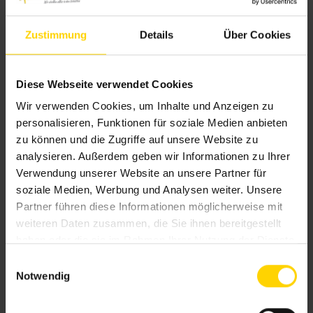
Exklusiver Sonnenschutz
Zustimmung
Details
Über Cookies
im Wintergarten und am
Fenster
Diese Webseite verwendet Cookies
Wir verwenden Cookies, um Inhalte und Anzeigen zu
Markisen
in Hofheim am Taunus
für
personalisieren, Funktionen für soziale Medien anbieten
den Wintergarten
machen Schluss mit drückender
zu können und die Zugriffe auf unsere Website zu
Hitze und unangenehmen Blendeffekten unter
analysieren. Außerdem geben wir Informationen zu Ihrer
verglasten Flächen. Sie sind für Sonnenschutz in
Verwendung unserer Website an unsere Partner für
Wintergärten und unter Terrassendächern
soziale Medien, Werbung und Analysen weiter. Unsere
gleichermaßen gut geeignet. Es gibt zwei
Partner führen diese Informationen möglicherweise mit
weiteren Daten zusammen, die Sie ihnen bereitgestellt
Varianten:
Aufglasmarkisen
und
Unterglasmarkise
haben oder die sie im Rahmen Ihrer Nutzung der Dienste
n
. Aufglasmarkisen fangen die Hitze oberhalb des
gesammelt haben.
E
Glasdachs ab. Sie bieten also optimalen Hitzeschutz.
Notwendig
i
Der Vorteil der Unterglasmarkise liegt in der
n
Schonung des Stoffs, der nicht direkt Wind und
w