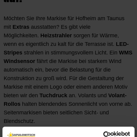
Möchten Sie Ihre Markise für Hofheim am Taunus
mit
Extras
ausstatten? Es gibt viele
Möglichkeiten.
Heizstrahler
sorgen für Wärme,
wenn es eigentlich zu kalt für die Terrasse ist.
LED-
Stripes
strahlen in stimmungsvollem Licht. Ein
WMS
Windsensor
fährt die Markise bei starkem Wind
automatisch ein, bevor die Belastung für die
Konstruktion zu groß wird. Für die Gestaltung der
Markise mit einem Logo oder einem anderen Motiv
bieten wir den
Tuchdruck
an. Volants und
Volant-
Rollos
halten blendendes Sonnenlicht von vorne ab.
Seitenmarkisen bieten seitlichen Sicht- und
Blendschutz.