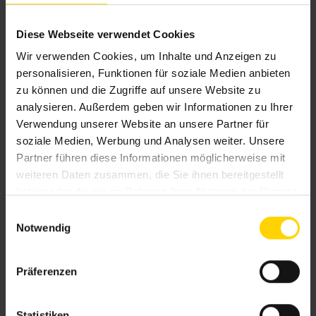
Fensters
werden als
Fenstermarkisen
bezeichnet.
Sie können Sonnenschutzlösungen
Diese Webseite verwendet Cookies
wie
Außenjalousien
oder
Rollläden
stilvoll ersetzen
Wir verwenden Cookies, um Inhalte und Anzeigen zu
und den Fensterbereich mit farblichen Akzenten
personalisieren, Funktionen für soziale Medien anbieten
aufwerten.
zu können und die Zugriffe auf unsere Website zu
analysieren. Außerdem geben wir Informationen zu Ihrer
Verwendung unserer Website an unsere Partner für
Schutzfunktionen von
soziale Medien, Werbung und Analysen weiter. Unsere
Partner führen diese Informationen möglicherweise mit
Markisen in Eschborn
weiteren Daten zusammen, die Sie ihnen bereitgestellt
haben oder die sie im Rahmen Ihrer Nutzung der Dienste
Die wichtigste, aber keineswegs einzige
gesammelt haben.
E
Notwendig
Schutzfunktion unserer Markisen für Eschborn ist
i
n
natürlich der Sonnenschutz. Wenn die Temperaturen
w
im Sommer mal wieder Richtung Rekord wandern,
Präferenzen
i
werden Sie sich über
l
eine
Markise
mit
gutem
Hitzeschutz
freuen.
l
Statistiken