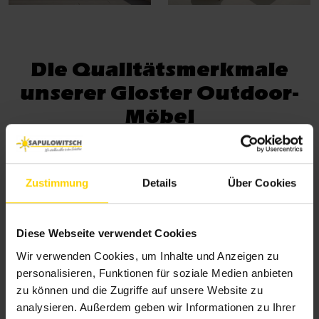
Die Qualitätsmerkmale
unserer Gloster Outdoor-
Möbel
Zustimmung
Details
Über Cookies
Diese Webseite verwendet Cookies
Wetterfest & langlebig
Teak, Aluminium und Outdoor-Geflechte – bewusst
Wir verwenden Cookies, um Inhalte und Anzeigen zu
personalisieren, Funktionen für soziale Medien anbieten
kombiniert. Beständig bei Sonne, Regen und Frost.
zu können und die Zugriffe auf unsere Website zu
Ergänzt durch wetterfeste Stoffe, UV-beständig,
analysieren. Außerdem geben wir Informationen zu Ihrer
farbecht, widerstandsfähig gegen Feuchtigkeit für