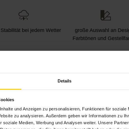
Stabilität bei jedem Wetter
große Auswahl an Desi
Farbtönen und Gestellfa
tomatische Steuerung
viele Ausstattungsextras 
Details
möglich
LED-Stripes, Volant-Rol
Heizstrahler)
Cookies
nhalte und Anzeigen zu personalisieren, Funktionen für soziale
Website zu analysieren. Außerdem geben wir Informationen zu I
r soziale Medien, Werbung und Analysen weiter. Unsere Partner