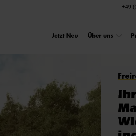
+49 (
Jetzt Neu
Über uns
P
Frei
Ih
Ma
Wi
in