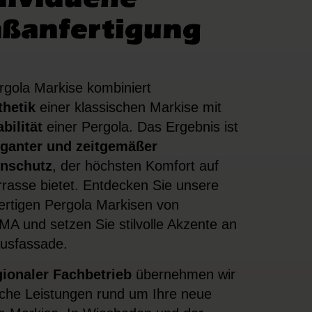
ßanfertigung
rgola Markise kombiniert
thetik
einer klassischen Markise mit
abilität
einer Pergola. Das Ergebnis ist
eganter und zeitgemäßer
nschutz
, der höchsten Komfort auf
rrasse bietet. Entdecken Sie unsere
rtigen
Pergola Markisen
von
 und setzen Sie stilvolle Akzente an
usfassade.
gionaler Fachbetrieb
übernehmen wir
iche Leistungen rund um Ihre neue