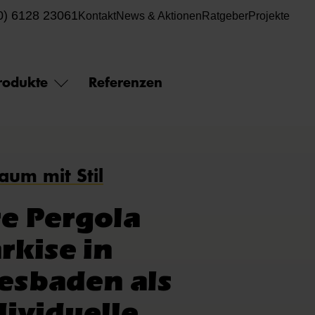
0) 6128 23061
Kontakt
News & Aktionen
Ratgeber
Projekte
rodukte
Referenzen
raum mit Stil
re Pergola
rkise in
esbaden als
dividuelle