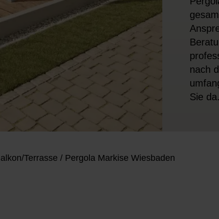
Pergol
gesamt
Anspre
Beratu
profes
nach d
umfang
Sie da
alkon/Terrasse
/
Pergola Markise Wiesbaden