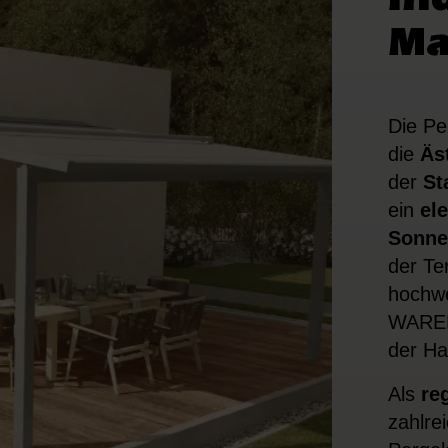
Ma
Die Pe
die
Äs
der
St
ein
el
Sonne
der Te
hochwe
WAREMA
der Ha
Als
re
zahlre