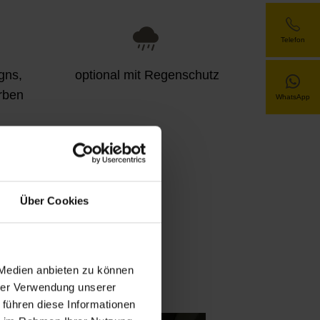
Telefon
gns,
optional mit Regenschutz
rben
WhatsApp
(z. B.
Über Cookies
los,
 Medien anbieten zu können
hrer Verwendung unserer
 führen diese Informationen