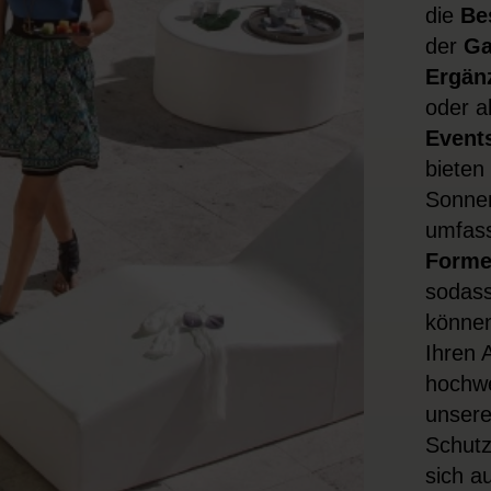
die
Be
der
Ga
Ergän
oder a
Event
bieten
Sonnen
umfas
Form
sodass
können
Ihren 
hochwe
unsere
Schutz
sich a