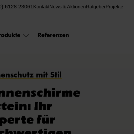
0) 6128 23061
Kontakt
News & Aktionen
Ratgeber
Projekte
rodukte
Referenzen
enschutz mit Stil
nnenschirme
tein: Ihr
perte für
chwertigen