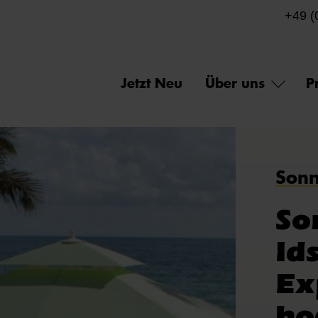
+49 (
Jetzt Neu
Über uns
P
Sonn
So
Ids
Ex
ho