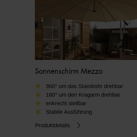
w
a
h
l
Sonnenschirm Mezzo
360° um das Standrohr drehbar
180° um den Kragarm drehbar
enkrecht stellbar
Stabile Ausführung
Produktdetails