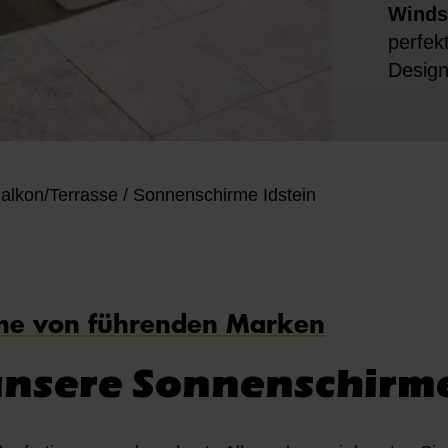
Winds
perfek
Design
alkon/Terrasse
/
Sonnenschirme Idstein
me von führenden Marken
unsere Sonnenschirm