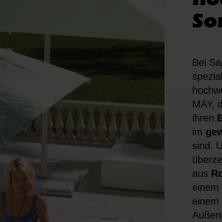
So
Bei Sa
spezia
hochwe
MAY, d
ihren
E
im
gew
sind. 
überze
aus
Ro
einem
einem 
Außenb