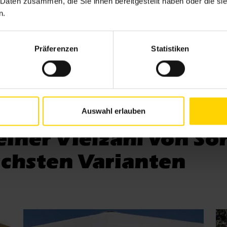
 Daten zusammen, die Sie ihnen bereitgestellt haben oder die s
n.
Präferenzen
Statistiken
rme von MAY
Auswahl erlauben
 einer Vielzahl von 
ichsten Varianten