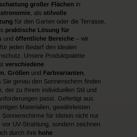
schattung großer Flächen
in
stronomie
, als
stilvolle
zung
für den Garten oder die Terrasse,
ls
praktische Lösung für
s
und
öffentliche Bereiche
– wir
 für jeden Bedarf den idealen
schutz. Unsere Produktpalette
st
verschiedene
en
,
Größen
und
Farbvarianten
,
 Sie genau den Sonnenschirm finden
, der zu Ihrem individuellen Stil und
Anforderungen passt. Gefertigt aus
rtigen Materialien, gewährleisten
 Sonnenschirme für Idstein nicht nur
 vor UV-Strahlung, sondern zeichnen
uch durch ihre
hohe