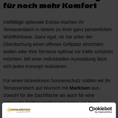
für noch mehr Komfort
Vielfältige optionale Extras machen Ihr
Terrassendach in Idstein zu Ihrer ganz persönlichen
Wohlfühloase. Ganz egal, ob Sie unter der
Überdachung einen offenen Grillplatz einrichten
wollen oder Ihre Terrasse optimal vor Kälte schützen
möchten: Mit einer individuellen Ausstattung lässt
sich jedes Konzept realisieren.
Für einen lückenlosen Sonnenschutz statten wir Ihr
Terrassendach auf Wunsch mit
Markisen
aus.
Sowohl für die Dachfläche als auch für eine
optionale Seitenverglasung
bieten wir Ihnen
passgenaue Lösungen an.
Farbe und Design sind
frei wählbar
, sodass Sie