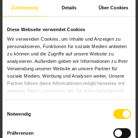
einen
Sonnenschutz
erhalten, der Ihren Geschmack
Zustimmung
Details
Über Cookies
und Wohnstil perfekt widerspiegelt.
Diese Webseite verwendet Cookies
Integrierte Heizstrahler
und eine
LED-
Wir verwenden Cookies, um Inhalte und Anzeigen zu
Beleuchtung
lassen in den Abendstunden ein
personalisieren, Funktionen für soziale Medien anbieten
stimmungsvolles Ambiente aufkommen. Seitliche
zu können und die Zugriffe auf unsere Website zu
Glaselemente schützen Ihren Freisitz vor Wind,
analysieren. Außerdem geben wir Informationen zu Ihrer
Regen und Kälte. Die
Seitenverglasung
kann
Verwendung unserer Website an unsere Partner für
feststehend oder in Form von Schiebeelementen
soziale Medien, Werbung und Analysen weiter. Unsere
Partner führen diese Informationen möglicherweise mit
montiert werden, sodass der freie Zugang zum
weiteren Daten zusammen, die Sie ihnen bereitgestellt
Garten erhalten bleibt.
haben oder die sie im Rahmen Ihrer Nutzung der Dienste
gesammelt haben.
E
Gerne beraten wir Sie persönlich zu weiteren
Notwendig
i
Ausstattungsextras. Auch auf spezielle Anfragen
n
gehen wir gerne ein. Sprechen Sie uns diesbezüglich
w
Präferenzen
einfach an. Im Rahmen unserer Möglichkeiten
i