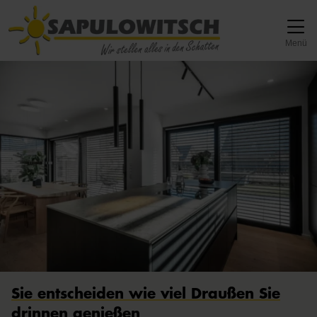
Direkt zur Top-Navigation
Direkt zur Hauptnavigation
Zum Inhalt springen
Direkt zum Footer
Hauptnavigation
Menü
Sie entscheiden wie viel Draußen Sie
drinnen genießen