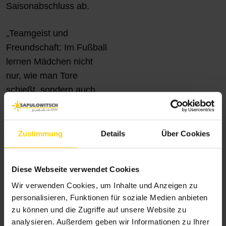
Saisonabschluss ab.
„Teamgeist und
Freundschaft: Im Fußball
lernen Mädchen nicht
nur, wie man Tore
schießt, sondern auch,
was es bedeutet, Teil
eines Teams zu sein.
Teamarbeit, Respekt und
Zustimmung
Details
Über Cookies
Zusammenhalt sind
Werte, die sie ein Leben
Diese Webseite verwendet Cookies
lang begleiten werden –
Wir verwenden Cookies, um Inhalte und Anzeigen zu
und wir sind stolz darauf,
personalisieren, Funktionen für soziale Medien anbieten
als Sponsor diese Reise
zu können und die Zugriffe auf unsere Website zu
zu unterstützen“,
analysieren. Außerdem geben wir Informationen zu Ihrer