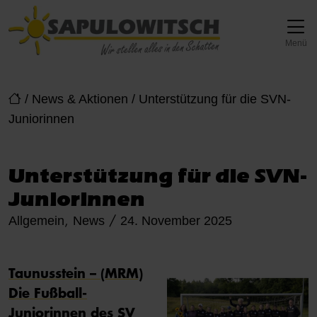
Direkt zur Top-Navigation
Direkt zur Hauptnavigation
Zum Inhalt springen
Direkt zum Footer
Hauptnavigation
Menü
/
News & Aktionen
/
Unterstützung für die SVN-
Juniorinnen
Unterstützung für die SVN-
Juniorinnen
Posted on
Allgemein
News
24. November 2025
,
/
Taunusstein – (MRM)
Die Fußball-
Juniorinnen des SV