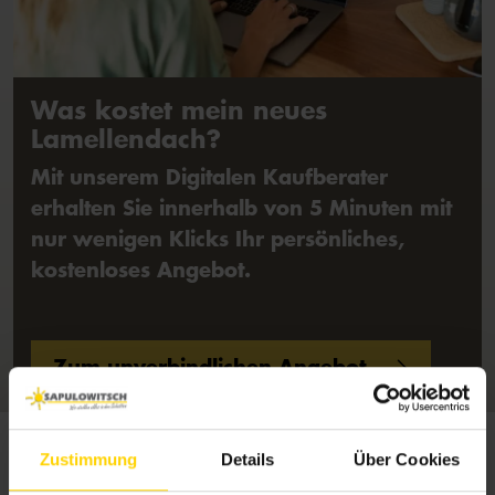
Was kostet mein neues
Lamellendach?
Mit unserem Digitalen Kaufberater
erhalten Sie innerhalb von 5 Minuten mit
nur wenigen Klicks Ihr persönliches,
kostenloses Angebot.
Zum unverbindlichen Angebot
Zustimmung
Details
Über Cookies
Entdecken Sie die Vielfalt