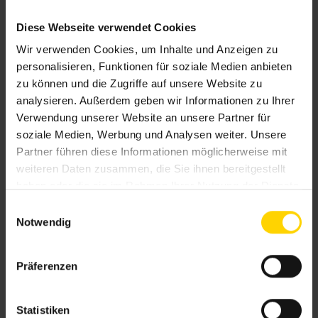
unserer Lamellendächer in
Diese Webseite verwendet Cookies
Eltville
Wir verwenden Cookies, um Inhalte und Anzeigen zu
personalisieren, Funktionen für soziale Medien anbieten
zu können und die Zugriffe auf unsere Website zu
In unserem Sortiment bei Sapulowitsch finden Sie
analysieren. Außerdem geben wir Informationen zu Ihrer
eine
breite Palette
an
Lamellendächern
, die
Verwendung unserer Website an unsere Partner für
in
unterschiedlichen Modellen, Ausführungen,
soziale Medien, Werbung und Analysen weiter. Unsere
Farben und Größen
verfügbar sind. Wir möchten,
Partner führen diese Informationen möglicherweise mit
dass Sie das Lamellendach finden, das perfekt zu
weiteren Daten zusammen, die Sie ihnen bereitgestellt
Ihren Bedürfnissen passt. Egal, ob Sie eine
haben oder die sie im Rahmen Ihrer Nutzung der Dienste
gesammelt haben.
freistehende Variante bevorzugen oder eine, die
E
Notwendig
direkt an Ihre Hausfassade anschließt – wir haben
i
n
die passende Lösung für Sie. Unsere
w
Lamellendächer werden speziell nach Ihren
Präferenzen
i
Vorgaben und Wünschen
maßgefertigt
, sodass sie
l
sich nahtlos in das bestehende Ambiente Ihres
l
Statistiken