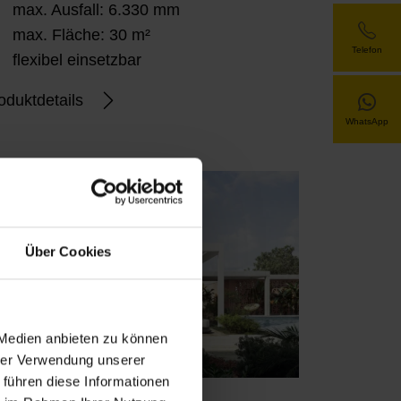
max. Ausfall: 6.330 mm
max. Fläche: 30 m²
Telefon
flexibel einsetzbar
oduktdetails
WhatsApp
Über Cookies
 Medien anbieten zu können
hrer Verwendung unserer
 führen diese Informationen