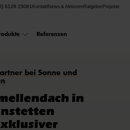
0) 6128 23061
Kontakt
News & Aktionen
Ratgeber
Projekte
rodukte
Referenzen
Partner bei Sonne und
en
mellendach in
nstetten
exklusiver