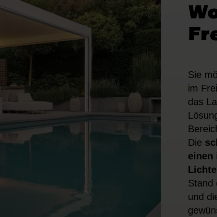
Wo
Fr
Sie mö
im Fre
das La
Lösung
Bereic
Die
sc
einen 
Lichte
Stand 
und di
gewüns