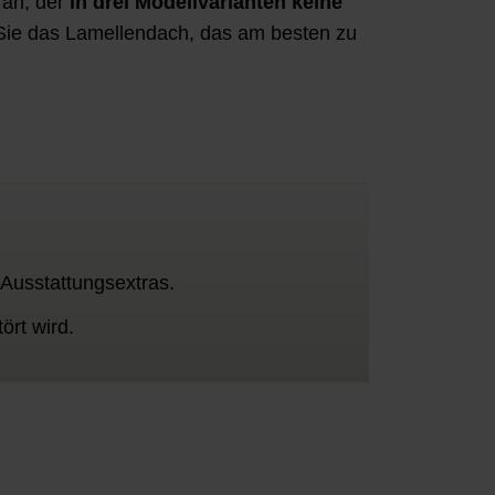
 an, der
in drei Modellvarianten keine
n Sie das Lamellendach, das am besten zu
 Ausstattungsextras.
ört wird.