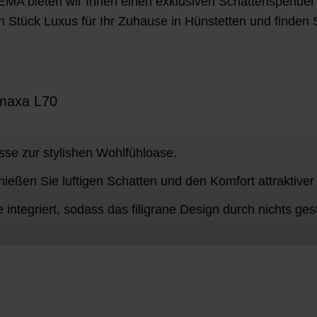
A bieten wir Ihnen einen exklusiven Schattenspender
in Stück Luxus für Ihr Zuhause in Hünstetten und finde
maxa L70
se zur stylishen Wohlfühloase.
ießen Sie luftigen Schatten und den Komfort attraktiver
e integriert, sodass das filigrane Design durch nichts gest