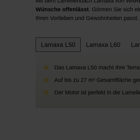
Mit dem Lamellendach Lamaxa von WAREM
w
Wünsche offenlässt
. Gönnen Sie sich e
a
h
Ihren Vorlieben und Gewohnheiten passt.
l
Lamaxa L50
Lamaxa L60
La
Das Lamaxa L50 macht Ihre Terras
Auf bis zu 27 m² Gesamtfläche gen
Der Motor ist perfekt in die Lamell