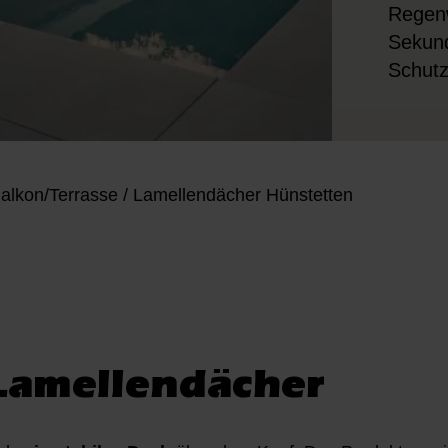
Regenw
Sekund
Schutz
alkon/Terrasse
/
Lamellendächer Hünstetten
Lamellendächer