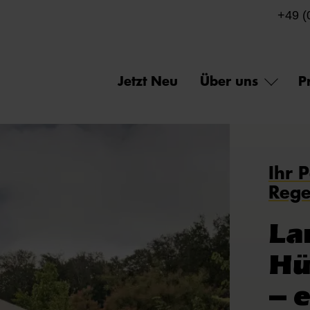
+49 (
Jetzt Neu
Über uns
P
Ihr 
Reg
La
Hü
– 