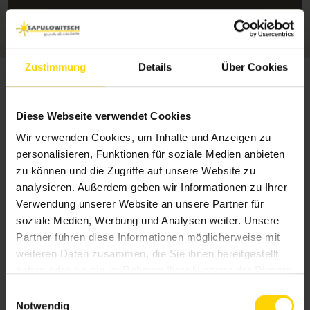
Zum unverbindlichen Angebot
Zustimmung
Details
Über Cookies
Vielfältige
Diese Webseite verwendet Cookies
Designmöglichkeiten
Wir verwenden Cookies, um Inhalte und Anzeigen zu
personalisieren, Funktionen für soziale Medien anbieten
Unsere Lamellendächer können nahtlos in
zu können und die Zugriffe auf unsere Website zu
analysieren. Außerdem geben wir Informationen zu Ihrer
die
Architektur Ihres Hauses integriert
oder
Verwendung unserer Website an unsere Partner für
als
freistehende Konstruktion
errichtet werden.
soziale Medien, Werbung und Analysen weiter. Unsere
Dadurch haben Sie die Freiheit, das Lamellendach in
Partner führen diese Informationen möglicherweise mit
Bad Camberg als Terrassendach oder Sonnendach
weiteren Daten zusammen, die Sie ihnen bereitgestellt
für Ihre Freiluftoase zu verwenden.
haben oder die sie im Rahmen Ihrer Nutzung der Dienste
gesammelt haben.
E
Die
verstellbaren Lamellen
ermöglichen eine
Notwendig
i