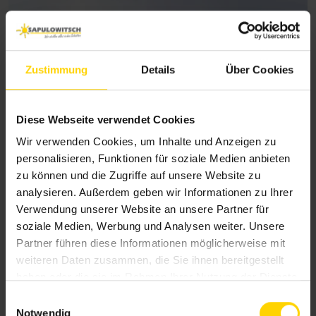
Zustimmung
Details
Über Cookies
Diese Webseite verwendet Cookies
Wir verwenden Cookies, um Inhalte und Anzeigen zu
personalisieren, Funktionen für soziale Medien anbieten
zu können und die Zugriffe auf unsere Website zu
analysieren. Außerdem geben wir Informationen zu Ihrer
Schräg-Rollläden
Verwendung unserer Website an unsere Partner für
soziale Medien, Werbung und Analysen weiter. Unsere
Für gerade und schräge Fenster
Partner führen diese Informationen möglicherweise mit
Rollladenpanzer fährt vollständig ein
weiteren Daten zusammen, die Sie ihnen bereitgestellt
Kein seitlicher Kastenüberstand
haben oder die sie im Rahmen Ihrer Nutzung der Dienste
Unabhängig von der Bauweise einsetzbar
gesammelt haben.
E
Notwendig
i